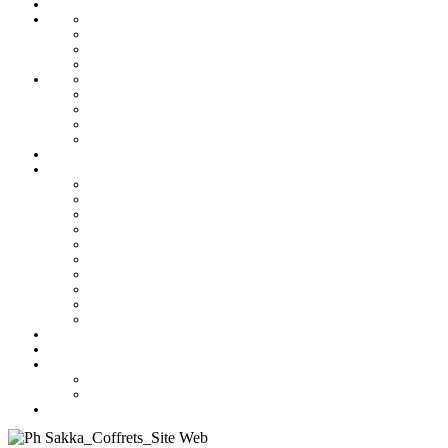
Nos offres Aïd
Nos plateaux
Nos coffrets
Naissance
Bjewia
Chocolat
Gamme salée
Mignardise Thé
Pâtisserie tunisienne
Baklawa
Coffret
Gâteau Fekia
Macaron
Mignardise
Offres
Pâtisseries salés
Plateaux
Tartines et sirop
Tradition
Catalogue
Mon Compte
Liste des favoris
Checkout