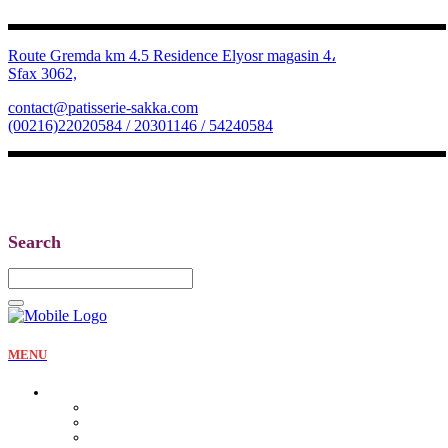
Route Gremda km 4.5 Residence Elyosr magasin 4،
Sfax 3062,
contact@patisserie-sakka.com
(00216)22020584 / 20301146 / 54240584
Search
MENU
La pâtisserie
Qui sommes nous
Notre identité
Qualité et valeurs