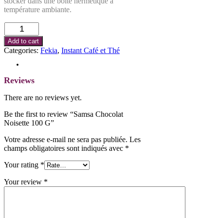
stocker dans une boite hermétique à
température ambiante.
Samsa
Chocolat
Add to cart
Noisette
Categories:
Fekia
,
Instant Café et Thé
100
G
Reviews (0)
quantity
Reviews
There are no reviews yet.
Be the first to review “Samsa Chocolat
Noisette 100 G”
Votre adresse e-mail ne sera pas publiée.
Les
champs obligatoires sont indiqués avec
*
Your rating
*
Your review
*