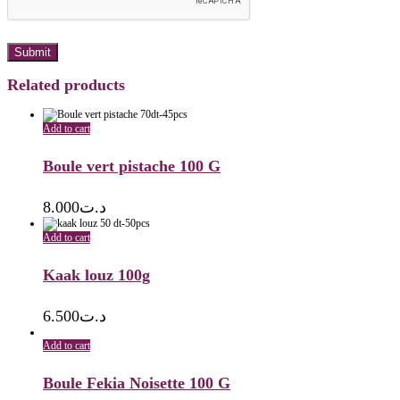
Related products
Add to cart
Boule vert pistache 100 G
8.000
د.ت
Add to cart
Kaak louz 100g
6.500
د.ت
Add to cart
Boule Fekia Noisette 100 G