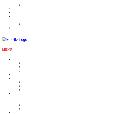
Tartines et sirop
Tradition
Catalogue
Mon Compte
Liste des favoris
Checkout
MENU
La pâtisserie
Qui sommes nous
Notre identité
Qualité et valeurs
Nos offres Aïd
Nos plateaux
Nos coffrets
Naissance
Bjewia
Chocolat
Gamme salée
Mignardise Thé