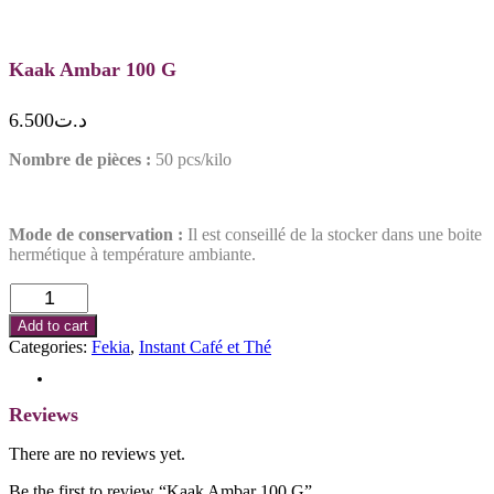
Kaak Ambar 100 G
6.500
د.ت
Nombre de pièces :
50 pcs/kilo
Mode de conservation :
Il est conseillé de la stocker dans une boite
hermétique à température ambiante.
Kaak
Ambar
Add to cart
100
Categories:
Fekia
,
Instant Café et Thé
G
quantity
Reviews (0)
Reviews
There are no reviews yet.
Be the first to review “Kaak Ambar 100 G”