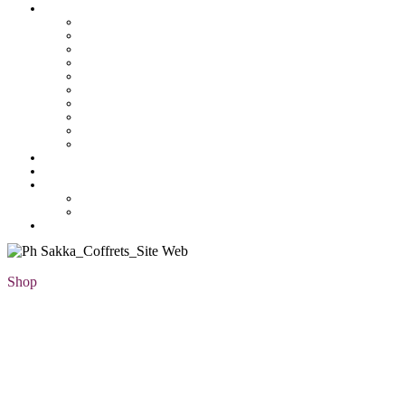
Pâtisserie tunisienne
Baklawa
Coffret
Gâteau Fekia
Macaron
Mignardise
Offres
Pâtisseries salés
Plateaux
Tartines et sirop
Tradition
Catalogue
Mon Compte
Liste des favoris
Checkout
Shop