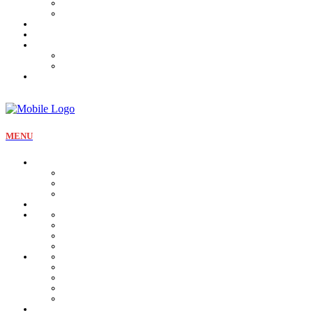
Tartines et sirop
Tradition
Catalogue
Mon Compte
Liste des favoris
Checkout
MENU
La pâtisserie
Qui sommes nous
Notre identité
Qualité et valeurs
Nos offres Aïd
Nos plateaux
Nos coffrets
Naissance
Bjewia
Chocolat
Gamme salée
Mignardise Thé