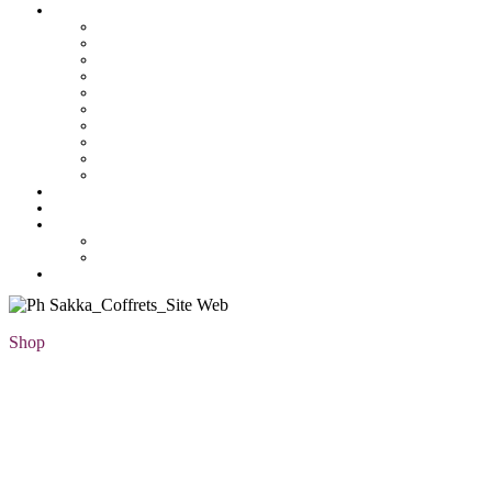
Pâtisserie tunisienne
Baklawa
Coffret
Gâteau Fekia
Macaron
Mignardise
Offres
Pâtisseries salés
Plateaux
Tartines et sirop
Tradition
Catalogue
Mon Compte
Liste des favoris
Checkout
Shop