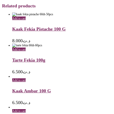
Related products
Add to cart
Kaak Fekia Pistache 100 G
8.000
د.ت
Add to cart
Tarte Fekia 100g
6.500
د.ت
Add to cart
Kaak Ambar 100 G
6.500
د.ت
Add to cart