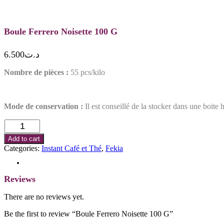
Boule Ferrero Noisette 100 G
6.500
د.ت
Nombre de pièces :
55 pcs/kilo
Mode de conservation :
Il est conseillé de la stocker dans une boite
Boule
Ferrero
Add to cart
Noisette
Categories:
Instant Café et Thé
,
Fekia
100
G
Reviews (0)
quantity
Reviews
There are no reviews yet.
Be the first to review “Boule Ferrero Noisette 100 G”