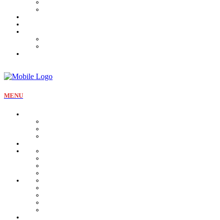
Tartines et sirop
Tradition
Catalogue
Mon Compte
Liste des favoris
Checkout
MENU
La pâtisserie
Qui sommes nous
Notre identité
Qualité et valeurs
Nos offres Aïd
Nos plateaux
Nos coffrets
Naissance
Bjewia
Chocolat
Gamme salée
Mignardise Thé