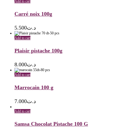
Add to cart
Carré noix 100g
5.500
د.ت
Add to cart
Plaisir pistache 100g
8.000
د.ت
Add to cart
Marrocain 100 g
7.000
د.ت
Add to cart
Samsa Chocolat Pistache 100 G