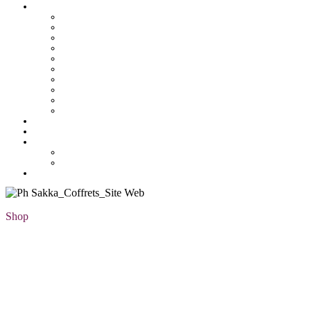
Pâtisserie tunisienne
Baklawa
Coffret
Gâteau Fekia
Macaron
Mignardise
Offres
Pâtisseries salés
Plateaux
Tartines et sirop
Tradition
Catalogue
Mon Compte
Liste des favoris
Checkout
Shop