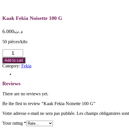
Kaak Fekia Noisette 100 G
6.000
د.ت
50 pièces/kilo
Kaak
Fekia
Add to cart
Noisette
Category:
Fekia
100
G
Reviews (0)
quantity
Reviews
There are no reviews yet.
Be the first to review “Kaak Fekia Noisette 100 G”
Votre adresse e-mail ne sera pas publiée.
Les champs obligatoires son
Your rating
*