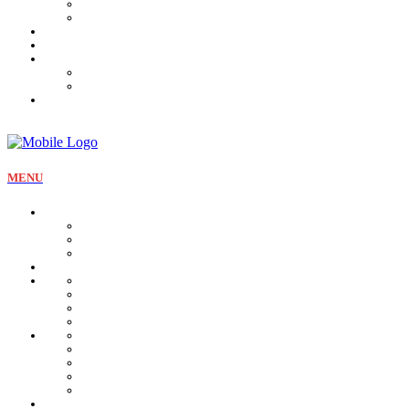
Tartines et sirop
Tradition
Catalogue
Mon Compte
Liste des favoris
Checkout
MENU
La pâtisserie
Qui sommes nous
Notre identité
Qualité et valeurs
Nos offres Aïd
Nos plateaux
Nos coffrets
Naissance
Bjewia
Chocolat
Gamme salée
Mignardise Thé