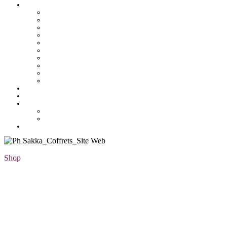
Pâtisserie tunisienne
Baklawa
Coffret
Gâteau Fekia
Macaron
Mignardise
Offres
Pâtisseries salés
Plateaux
Tartines et sirop
Tradition
Catalogue
Mon Compte
Liste des favoris
Checkout
Shop