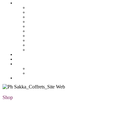
Pâtisserie tunisienne
Baklawa
Coffret
Gâteau Fekia
Macaron
Mignardise
Offres
Pâtisseries salés
Plateaux
Tartines et sirop
Tradition
Catalogue
Mon Compte
Liste des favoris
Checkout
Shop