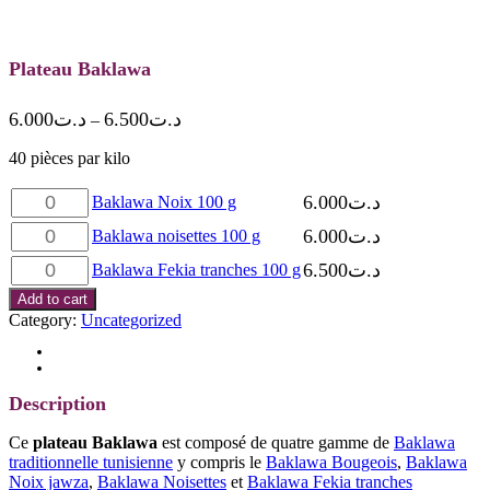
Plateau Baklawa
6.000
د.ت
6.500
د.ت
–
40 pièces par kilo
Baklawa
6.000
د.ت
Baklawa Noix 100 g
Noix
Baklawa
6.000
د.ت
100
Baklawa noisettes 100 g
noisettes
g
Baklawa
6.500
د.ت
100
Baklawa Fekia tranches 100 g
quantity
Fekia
g
Add to cart
tranches
quantity
Category:
Uncategorized
100
g
Description
quantity
Reviews (0)
Description
Ce
plateau Baklawa
est composé de quatre gamme de
Baklawa
traditionnelle tunisienne
y compris le
Baklawa Bougeois
,
Baklawa
Noix jawza
,
Baklawa Noisettes
et
Baklawa Fekia tranches