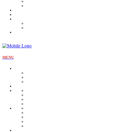
Tartines et sirop
Tradition
Catalogue
Mon Compte
Liste des favoris
Checkout
MENU
La pâtisserie
Qui sommes nous
Notre identité
Qualité et valeurs
Nos offres Aïd
Nos plateaux
Nos coffrets
Naissance
Bjewia
Chocolat
Gamme salée
Mignardise Thé