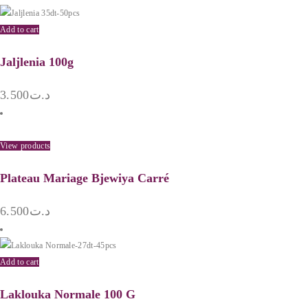
Add to cart
Jaljlenia 100g
3.500
د.ت
View products
Plateau Mariage Bjewiya Carré
6.500
د.ت
Add to cart
Laklouka Normale 100 G