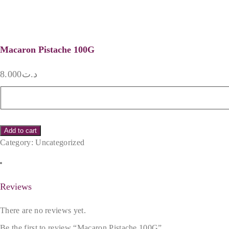
Macaron Pistache 100G
8.000
د.ت
Macaron
Pistache
100G
quantity
Add to cart
Category:
Uncategorized
Reviews (0)
Reviews
There are no reviews yet.
Be the first to review “Macaron Pistache 100G”