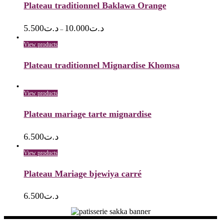
Plateau traditionnel Baklawa Orange
5.500
د.ت
10.000
د.ت
–
View products
Plateau traditionnel Mignardise Khomsa
View products
Plateau mariage tarte mignardise
6.500
د.ت
View products
Plateau Mariage bjewiya carré
6.500
د.ت