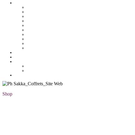
Pâtisserie tunisienne
Baklawa
Coffret
Gâteau Fekia
Macaron
Mignardise
Offres
Pâtisseries salés
Plateaux
Tartines et sirop
Tradition
Catalogue
Mon Compte
Liste des favoris
Checkout
Shop