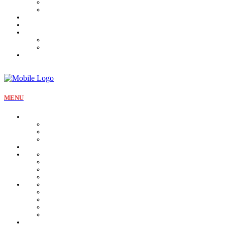
Tartines et sirop
Tradition
Catalogue
Mon Compte
Liste des favoris
Checkout
MENU
La pâtisserie
Qui sommes nous
Notre identité
Qualité et valeurs
Nos offres Aïd
Nos plateaux
Nos coffrets
Naissance
Bjewia
Chocolat
Gamme salée
Mignardise Thé