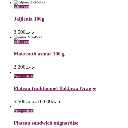
Add to cart
Jaljlenia 100g
3.500
د.ت
Add to cart
Makrouth asmar 100 g
2.200
د.ت
View products
Plateau traditionnel Baklawa Orange
5.500
د.ت
10.000
د.ت
–
View products
Plateau sandwich mignardise