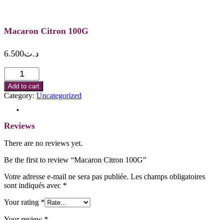
Macaron Citron 100G
6.500
د.ت
Macaron
Citron
Add to cart
100G
Category:
Uncategorized
quantity
Reviews (0)
Reviews
There are no reviews yet.
Be the first to review “Macaron Citron 100G”
Votre adresse e-mail ne sera pas publiée.
Les champs obligatoires
sont indiqués avec
*
Your rating
*
Your review
*