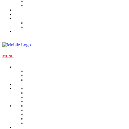
Tartines et sirop
Tradition
Catalogue
Mon Compte
Liste des favoris
Checkout
MENU
La pâtisserie
Qui sommes nous
Notre identité
Qualité et valeurs
Nos offres Aïd
Nos plateaux
Nos coffrets
Naissance
Bjewia
Chocolat
Gamme salée
Mignardise Thé