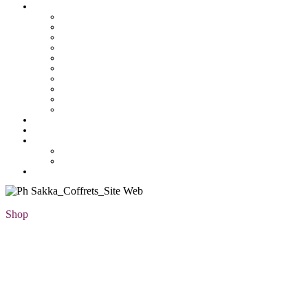
Pâtisserie tunisienne
Baklawa
Coffret
Gâteau Fekia
Macaron
Mignardise
Offres
Pâtisseries salés
Plateaux
Tartines et sirop
Tradition
Catalogue
Mon Compte
Liste des favoris
Checkout
Shop