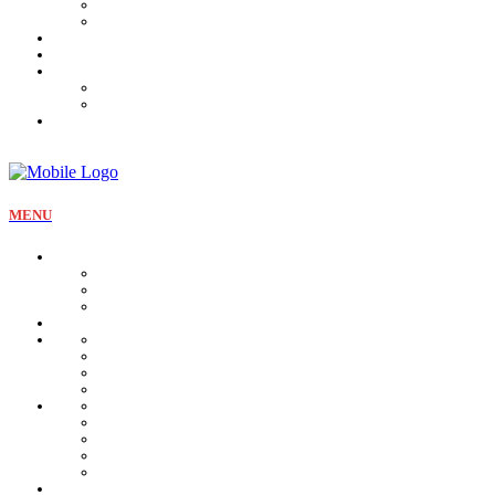
Tartines et sirop
Tradition
Catalogue
Mon Compte
Liste des favoris
Checkout
MENU
La pâtisserie
Qui sommes nous
Notre identité
Qualité et valeurs
Nos offres Aïd
Nos plateaux
Nos coffrets
Naissance
Bjewia
Chocolat
Gamme salée
Mignardise Thé