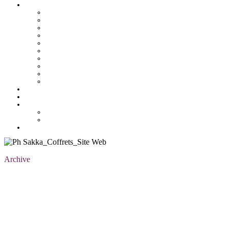
Pâtisserie tunisienne
Baklawa
Coffret
Gâteau Fekia
Macaron
Mignardise
Offres
Pâtisseries salés
Plateaux
Tartines et sirop
Tradition
Catalogue
Mon Compte
Liste des favoris
Checkout
Archive