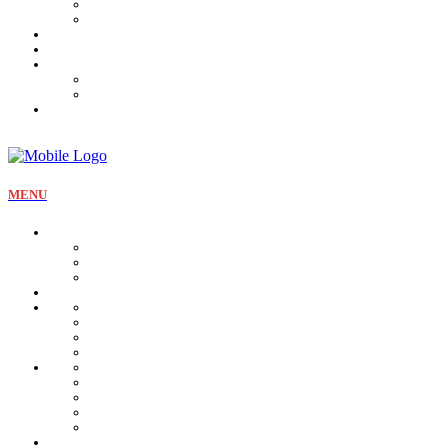
Tartines et sirop
Tradition
Catalogue
Mon Compte
Liste des favoris
Checkout
MENU
La pâtisserie
Qui sommes nous
Notre identité
Qualité et valeurs
Nos offres Aïd
Nos plateaux
Nos coffrets
Naissance
Bjewia
Chocolat
Gamme salée
Mignardise Thé