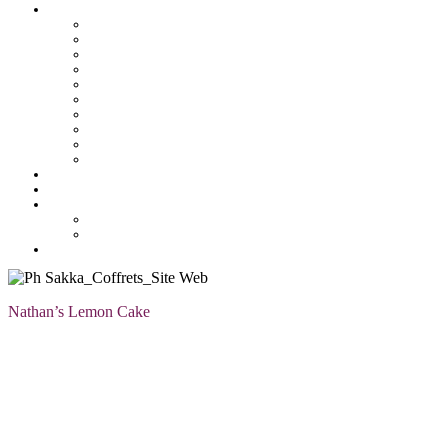
Pâtisserie tunisienne
Baklawa
Coffret
Gâteau Fekia
Macaron
Mignardise
Offres
Pâtisseries salés
Plateaux
Tartines et sirop
Tradition
Catalogue
Mon Compte
Liste des favoris
Checkout
Nathan’s Lemon Cake