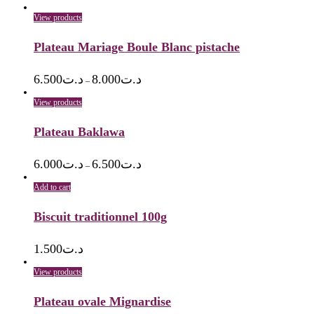
View products
Plateau Mariage Boule Blanc pistache
6.500
د.ت
8.000
د.ت
–
View products
Plateau Baklawa
6.000
د.ت
6.500
د.ت
–
Add to cart
Biscuit traditionnel 100g
1.500
د.ت
View products
Plateau ovale Mignardise