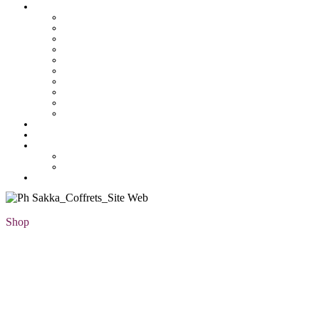
Pâtisserie tunisienne
Baklawa
Coffret
Gâteau Fekia
Macaron
Mignardise
Offres
Pâtisseries salés
Plateaux
Tartines et sirop
Tradition
Catalogue
Mon Compte
Liste des favoris
Checkout
Shop