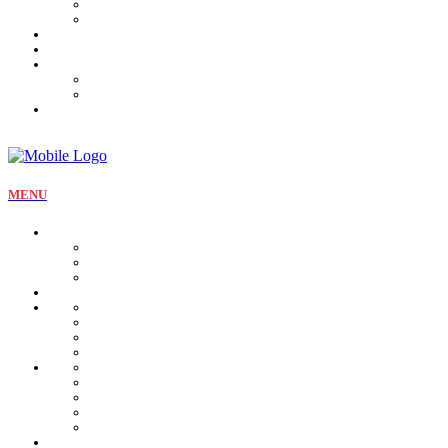
Tartines et sirop
Tradition
Catalogue
Mon Compte
Liste des favoris
Checkout
MENU
La pâtisserie
Qui sommes nous
Notre identité
Qualité et valeurs
Nos offres Aïd
Nos plateaux
Nos coffrets
Naissance
Bjewia
Chocolat
Gamme salée
Mignardise Thé