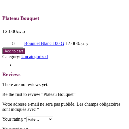
Plateau Bouquet
12.000
د.ت
Bouquet
12.000
د.ت
Bouquet Blanc 100 G
Blanc
Add to cart
100
Category:
Uncategorized
G
quantity
Reviews (0)
Reviews
There are no reviews yet.
Be the first to review “Plateau Bouquet”
Votre adresse e-mail ne sera pas publiée.
Les champs obligatoires
sont indiqués avec
*
Your rating
*