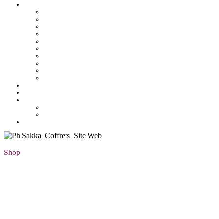
Pâtisserie tunisienne
Baklawa
Coffret
Gâteau Fekia
Macaron
Mignardise
Offres
Pâtisseries salés
Plateaux
Tartines et sirop
Tradition
Catalogue
Mon Compte
Liste des favoris
Checkout
Shop