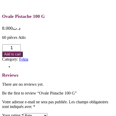
Ovale Pistache 100 G
8.000
د.ت
60 pièces /kilo
Ovale
Pistache
Add to cart
100
Category:
Fekia
G
quantity
Reviews (0)
Reviews
There are no reviews yet.
Be the first to review “Ovale Pistache 100 G”
Votre adresse e-mail ne sera pas publiée.
Les champs obligatoires
sont indiqués avec
*
Your rating
*