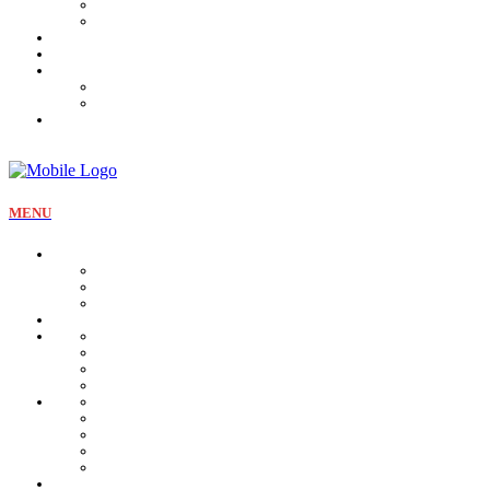
Tartines et sirop
Tradition
Catalogue
Mon Compte
Liste des favoris
Checkout
MENU
La pâtisserie
Qui sommes nous
Notre identité
Qualité et valeurs
Nos offres Aïd
Nos plateaux
Nos coffrets
Naissance
Bjewia
Chocolat
Gamme salée
Mignardise Thé