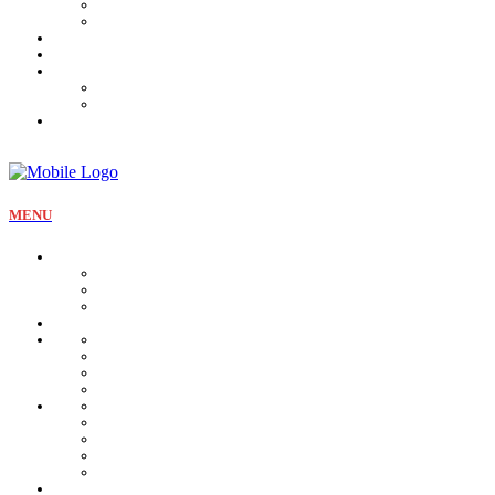
Tartines et sirop
Tradition
Catalogue
Mon Compte
Liste des favoris
Checkout
MENU
La pâtisserie
Qui sommes nous
Notre identité
Qualité et valeurs
Nos offres Aïd
Nos plateaux
Nos coffrets
Naissance
Bjewia
Chocolat
Gamme salée
Mignardise Thé