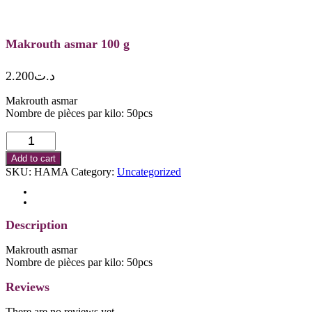
Makrouth asmar 100 g
2.200
د.ت
Makrouth asmar
Nombre de pièces par kilo: 50pcs
Makrouth
asmar
Add to cart
100
SKU:
HAMA
Category:
Uncategorized
g
quantity
Description
Reviews (0)
Description
Makrouth asmar
Nombre de pièces par kilo: 50pcs
Reviews
There are no reviews yet.