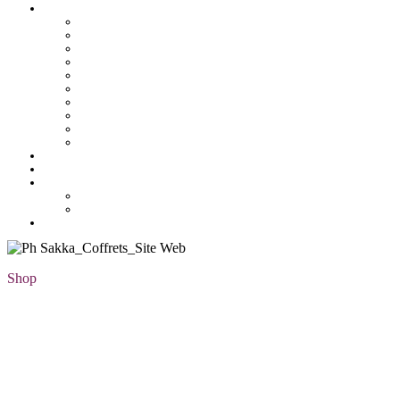
Pâtisserie tunisienne
Baklawa
Coffret
Gâteau Fekia
Macaron
Mignardise
Offres
Pâtisseries salés
Plateaux
Tartines et sirop
Tradition
Catalogue
Mon Compte
Liste des favoris
Checkout
Shop