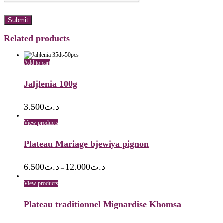
Related products
Add to cart
Jaljlenia 100g
3.500
د.ت
View products
Plateau Mariage bjewiya pignon
6.500
د.ت
12.000
د.ت
–
View products
Plateau traditionnel Mignardise Khomsa