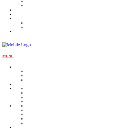
Tartines et sirop
Tradition
Catalogue
Mon Compte
Liste des favoris
Checkout
MENU
La pâtisserie
Qui sommes nous
Notre identité
Qualité et valeurs
Nos offres Aïd
Nos plateaux
Nos coffrets
Naissance
Bjewia
Chocolat
Gamme salée
Mignardise Thé