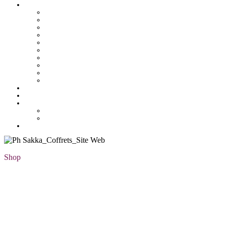
Pâtisserie tunisienne
Baklawa
Coffret
Gâteau Fekia
Macaron
Mignardise
Offres
Pâtisseries salés
Plateaux
Tartines et sirop
Tradition
Catalogue
Mon Compte
Liste des favoris
Checkout
Shop