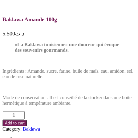
Baklawa Amande 100g
5.500
د.ت
«La Baklawa tunisienne» une douceur qui évoque
des souvenirs gourmands.
Ingrédients : Amande, sucre, farine, huile de maïs, eau, amidon, sel,
eau de rose naturelle.
Mode de conservation : Il est conseillé de la stocker dans une boite
hermétique à température ambiante.
Baklawa
Amande
Add to cart
100g
Category:
Baklawa
quantity
Description