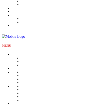
Tartines et sirop
Tradition
Catalogue
Mon Compte
Liste des favoris
Checkout
MENU
La pâtisserie
Qui sommes nous
Notre identité
Qualité et valeurs
Nos offres Aïd
Nos plateaux
Nos coffrets
Naissance
Bjewia
Chocolat
Gamme salée
Mignardise Thé