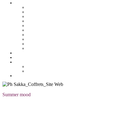
Pâtisserie tunisienne
Baklawa
Coffret
Gâteau Fekia
Macaron
Mignardise
Offres
Pâtisseries salés
Plateaux
Tartines et sirop
Tradition
Catalogue
Mon Compte
Liste des favoris
Checkout
Summer mood