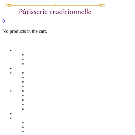
0
No products in the cart.
La pâtisserie
Qui sommes nous
Notre identité
Qualité et valeurs
Nos offres Aïd
Nos plateaux
Nos coffrets
Naissance
Bjewia
Chocolat
Gamme salée
Mignardise Thé
Pâtisserie tunisienne
Baklawa
Coffret
Gâteau Fekia