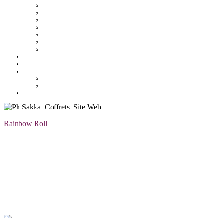
Macaron
Mignardise
Offres
Pâtisseries salés
Plateaux
Tartines et sirop
Tradition
Catalogue
Mon Compte
Liste des favoris
Checkout
Rainbow Roll