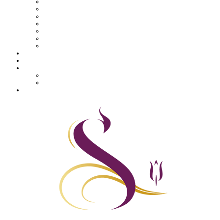
Macaron
Mignardise
Offres
Pâtisseries salés
Plateaux
Tartines et sirop
Tradition
Catalogue
Mon Compte
Liste des favoris
Checkout