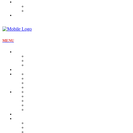
Mon Compte
Liste des favoris
Checkout
MENU
La pâtisserie
Qui sommes nous
Notre identité
Qualité et valeurs
Nos offres Aïd
Nos plateaux
Nos coffrets
Naissance
Bjewia
Chocolat
Gamme salée
Mignardise Thé
Pâtisserie tunisienne
Baklawa
Coffret
Gâteau Fekia