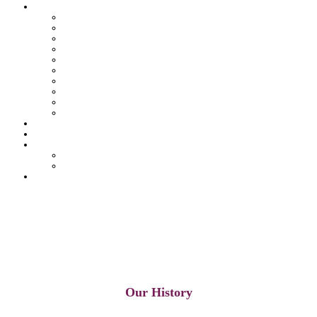
Pâtisserie tunisienne
Baklawa
Coffret
Gâteau Fekia
Macaron
Mignardise
Offres
Pâtisseries salés
Plateaux
Tartines et sirop
Tradition
Catalogue
Mon Compte
Liste des favoris
Checkout
Our History