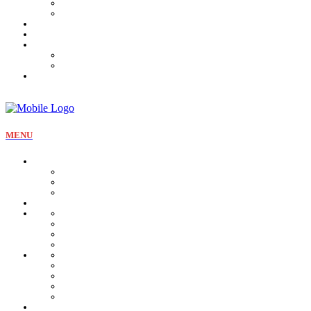
Tartines et sirop
Tradition
Catalogue
Mon Compte
Liste des favoris
Checkout
MENU
La pâtisserie
Qui sommes nous
Notre identité
Qualité et valeurs
Nos offres Aïd
Nos plateaux
Nos coffrets
Naissance
Bjewia
Chocolat
Gamme salée
Mignardise Thé